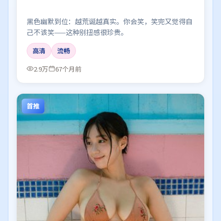
黑色幽默到位：越荒诞越真实。你会笑，笑完又觉得自
己不该笑——这种别扭感很珍贵。
高清
流畅
2.9万
67个月前
首推