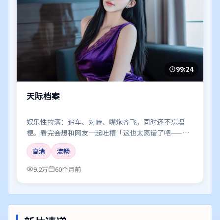
99:24
天际档案
娱乐性拉满：追车、对峙、嘴炮齐飞，同时还不忘埋
梗。看完会想和网友一起吐槽「这也太离谱了吧——但
好爽」。
高清
流畅
9.2万
60个月前