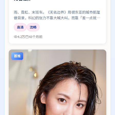
雨、霓虹、末班车。《无名边界》用很东亚的城市肌理
做背景，科幻的张力不靠大喊大叫，而靠「差一点就说
出口」的沉默。
高清
流畅
4.2万
43个月前
首推