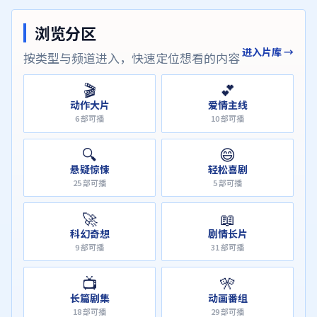
浏览分区
进入片库 →
按类型与频道进入，快速定位想看的内容
🎬
💕
动作大片
爱情主线
6
部可播
10
部可播
🔍
😄
悬疑惊悚
轻松喜剧
25
部可播
5
部可播
🚀
📖
科幻奇想
剧情长片
9
部可播
31
部可播
📺
🎌
长篇剧集
动画番组
18
部可播
29
部可播