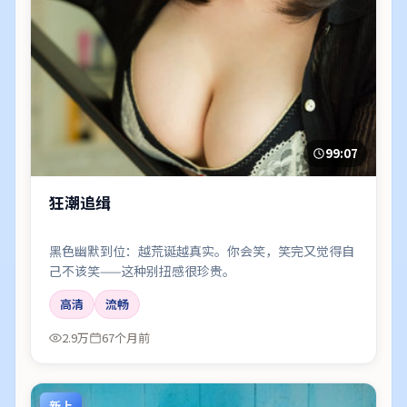
99:07
狂潮追缉
黑色幽默到位：越荒诞越真实。你会笑，笑完又觉得自
己不该笑——这种别扭感很珍贵。
高清
流畅
2.9万
67个月前
新上