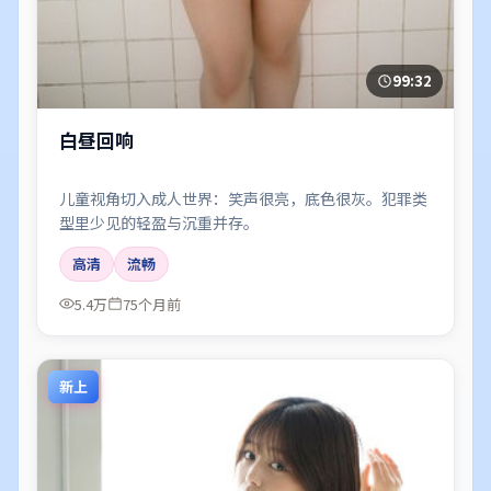
99:32
白昼回响
儿童视角切入成人世界：笑声很亮，底色很灰。犯罪类
型里少见的轻盈与沉重并存。
高清
流畅
5.4万
75个月前
新上