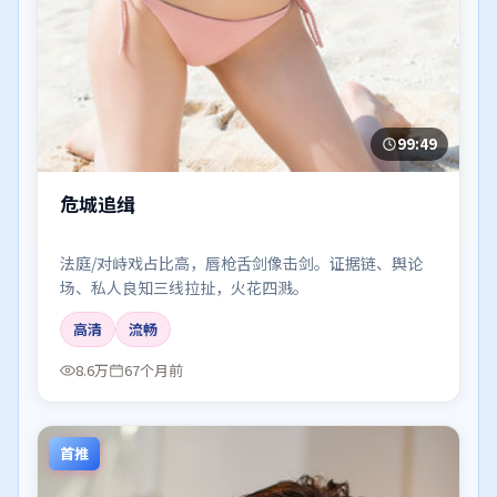
99:49
危城追缉
法庭/对峙戏占比高，唇枪舌剑像击剑。证据链、舆论
场、私人良知三线拉扯，火花四溅。
高清
流畅
8.6万
67个月前
首推