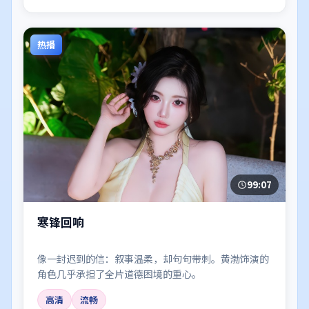
热播
99:07
寒锋回响
像一封迟到的信：叙事温柔，却句句带刺。黄渤饰演的
角色几乎承担了全片道德困境的重心。
高清
流畅