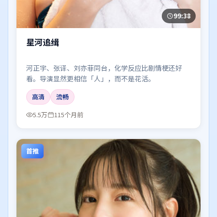
99:38
星河追缉
河正宇、张译、刘亦菲同台，化学反应比剧情梗还好
看。导演显然更相信「人」，而不是花活。
高清
流畅
5.5万
115个月前
首推