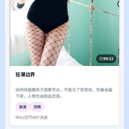
99:32
狂潮边界
动作场面服务于叙事节点，不是为了炫而炫。伤痕会留
下来，人物也会因此改变。
高清
流畅
9.3万
99个月前