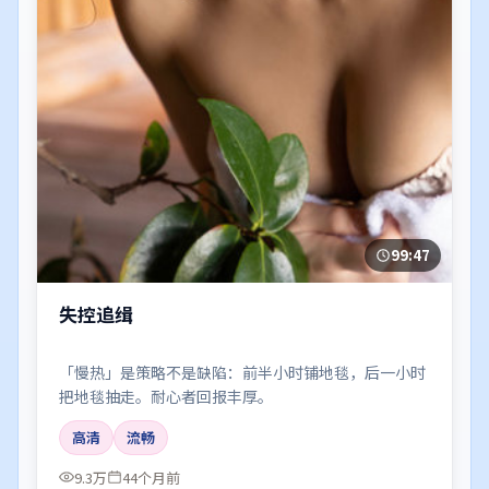
99:47
失控追缉
「慢热」是策略不是缺陷：前半小时铺地毯，后一小时
把地毯抽走。耐心者回报丰厚。
高清
流畅
9.3万
44个月前