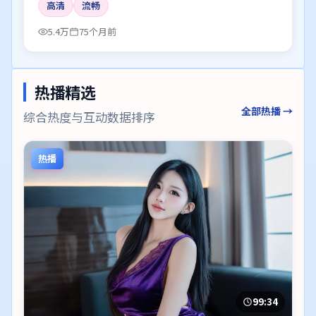
高清
流畅
5.4万
75个月前
热播精选
全部热播 →
综合热度与互动数据排序
热播
99:34