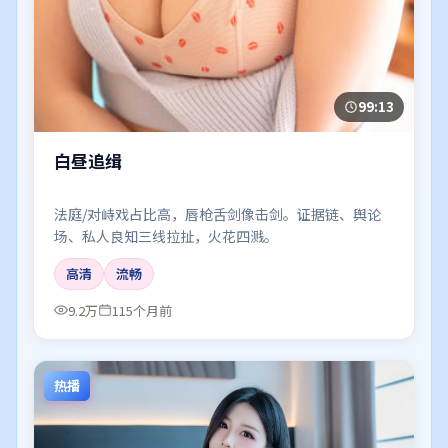
99:13
白昼追缉
法庭/对峙戏占比高，唇枪舌剑像击剑。证据链、舆论
场、私人良知三线拉扯，火花四溅。
高清
流畅
9.2万
115个月前
热播