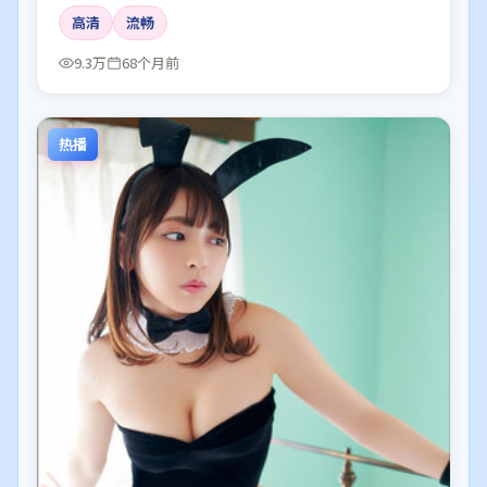
高清
流畅
9.3万
68个月前
热播