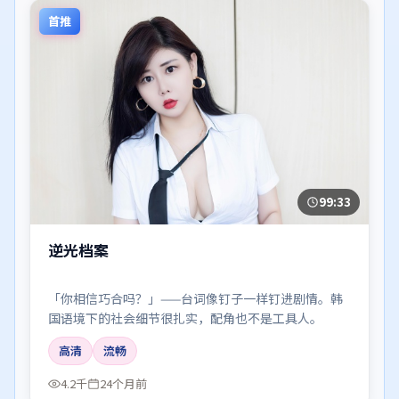
首推
99:33
逆光档案
「你相信巧合吗？」——台词像钉子一样钉进剧情。韩
国语境下的社会细节很扎实，配角也不是工具人。
高清
流畅
4.2千
24个月前