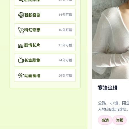
😄
轻松喜剧
14
部可播
🚀
科幻奇想
16
部可播
📖
剧情长片
31
部可播
📺
长篇剧集
24
部可播
🎌
动画番组
26
部可播
寒锋追缉
公路、小镇、陌
人物却越走越窄
高清
流畅