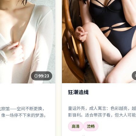
99:23
狂潮追缉
童话外壳，成人寓言：色彩越亮，越
生旅馆——空间不断更换，
影锋利。适合带孩子看，但大人可能
。像一场停不下来的梦游。
更多。
高清
流畅