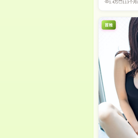
1.4万
113个月
首推