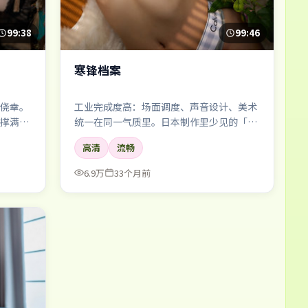
99:38
99:46
寒锋档案
侥幸。
工业完成度高：场面调度、声音设计、美术
撑满整
统一在同一气质里。日本制作里少见的「整
体感」。
高清
流畅
6.9万
33个月前