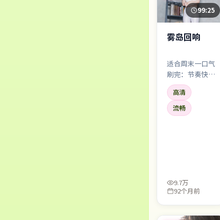
99:25
雾岛回响
适合周末一口气
刷完：节奏快、
信息密度高，张
高清
译、河正宇的对
手戏火花足。缺
流畅
点？个别桥段略
煽情——但瑕不
掩瑜。
9.7万
92个月前