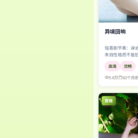
异境回响
轻喜剧节奏：误
来自性格而不是
无脑片的观众。
高清
流畅
5.6万
82个月
首推