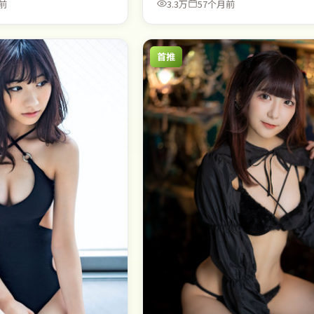
前
3.3万
57个月前
首推