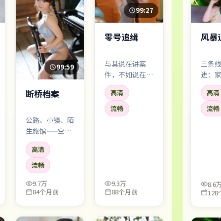
99:27
零号追缉
风暴
与其说在讲案
三条
99:59
件，不如说在讲
进：
「人为什么会对
场线
断桥档案
高清
高清
自己撒谎」。宁
彼此
浩把叙事压得很
一次
流畅
流畅
低，像深夜电
直接
公路、小镇、陌
台，慢慢把听众
板。
生旅馆——空间
引进雾里。
不断更换，人物
高清
却越走越窄。像
一场停不下来的
流畅
梦游。
9.7万
9.3万
8.6
84个月前
88个月前
12