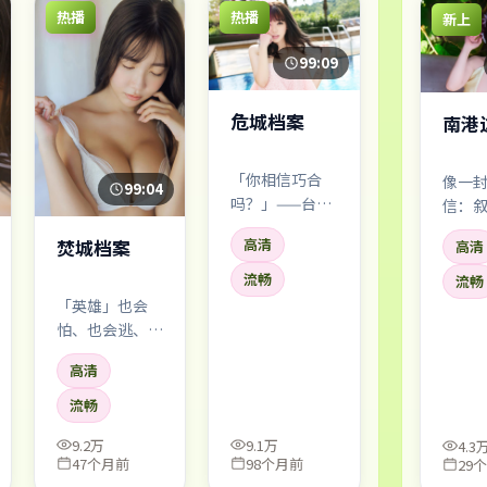
热播
热播
新上
99:09
危城档案
南港
「你相信巧合
像一
99:04
吗？」——台词
信：
像钉子一样钉进
却句
焚城档案
高清
高清
剧情。中国香港
烊千
语境下的社会细
色几
流畅
流畅
节很扎实，配角
片道
「英雄」也会
也不是工具人。
心。
怕、也会逃、也
会算错账。人物
高清
弧线不洗白也不
神化，脏得真
流畅
实。
9.2万
9.1万
4.3
47个月前
98个月前
29