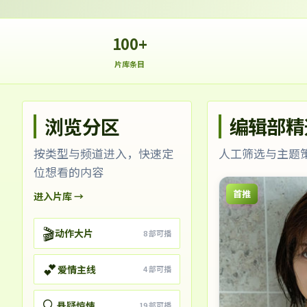
100+
片库条目
浏览分区
编辑部精
按类型与频道进入，快速定
人工筛选与主题
位想看的内容
首推
进入片库 →
🎬
动作大片
8
部可播
💕
爱情主线
4
部可播
🔍
悬疑惊悚
19
部可播