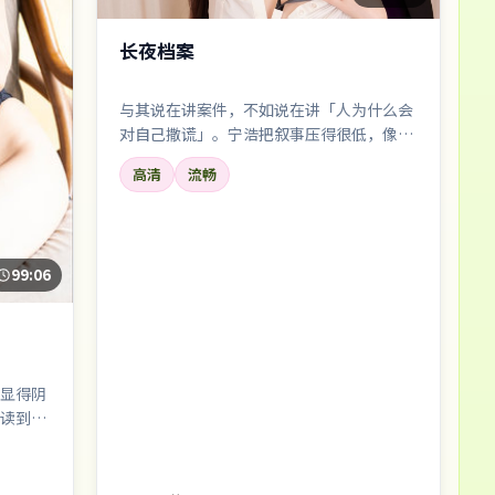
长夜档案
与其说在讲案件，不如说在讲「人为什么会
对自己撒谎」。宁浩把叙事压得很低，像深
夜电台，慢慢把听众引进雾里。
高清
流畅
99:06
显得阴
读到的