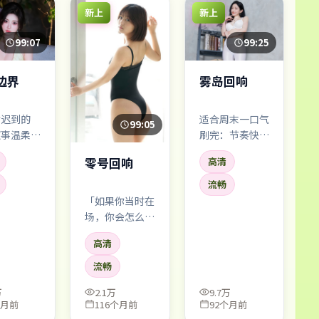
新上
新上
99:07
99:25
边界
雾岛回响
封迟到的
适合周末一口气
99:05
叙事温柔，
刷完：节奏快、
句带刺。易
信息密度高，张
零号回响
高清
玺饰演的角
译、河正宇的对
乎承担了全
手戏火花足。缺
流畅
德困境的重
点？个别桥段略
「如果你当时在
煽情——但瑕不
场，你会怎么
掩瑜。
做？」——影片
高清
不断把问题抛给
观众，却不急着
流畅
给标准答案。
万
2.1万
9.7万
个月前
116个月前
92个月前