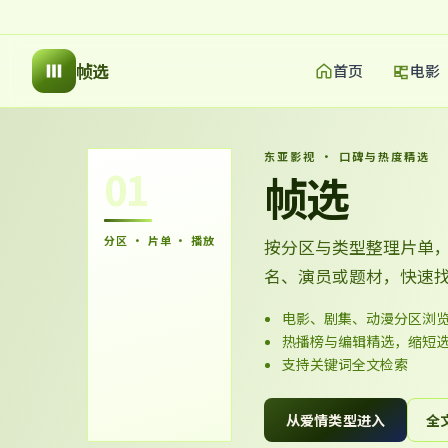
帧选
首页
电影
东亚影视 · 口碑与热度精选
01
帧选
分区 · 片单 · 播放
按分区与类型整理片单
名、演员或题材，快速
电影、剧集、动漫分区浏
热播榜与编辑精选，缩短
支持关键词全文检索
从爱情类型进入
全