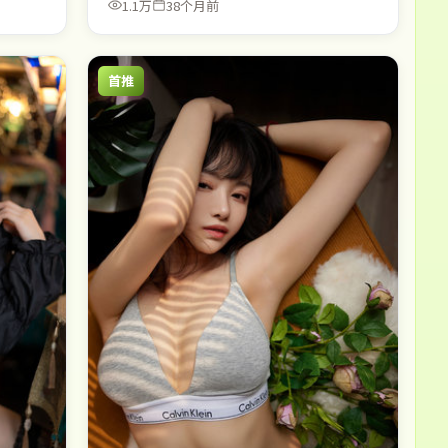
1.1万
38个月前
首推