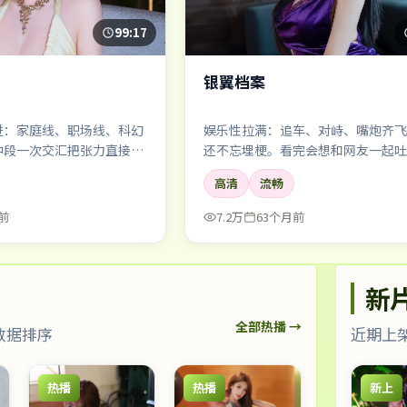
99:17
银翼档案
进：家庭线、职场线、科幻
娱乐性拉满：追车、对峙、嘴炮齐飞
中段一次交汇把张力直接顶
还不忘埋梗。看完会想和网友一起吐
也太离谱了吧——但好爽」。
高清
流畅
前
7.2万
63个月前
新
全部热播 →
数据排序
近期上
热播
热播
新上