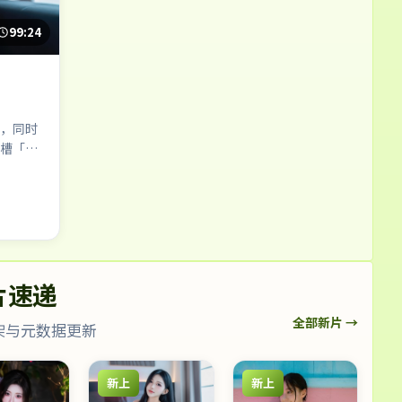
99:24
，同时
槽「这
片速递
全部新片 →
架与元数据更新
新上
新上