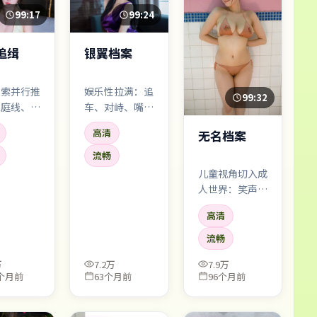
99:17
99:24
追缉
银翼档案
线索并行推
娱乐性拉满：追
99:32
家庭线、职
车、对峙、嘴炮
、科幻主线
齐飞，同时还不
高清
无名档案
勾连，中段
忘埋梗。看完会
交汇把张力
想和网友一起吐
流畅
顶穿天花
槽「这也太离谱
儿童视角切入成
了吧——但好
人世界：笑声很
爽」。
亮，底色很灰。
高清
喜剧类型里少见
的轻盈与沉重并
流畅
存。
万
7.2万
7.9万
8个月前
63个月前
96个月前