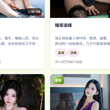
95:39
暗夜追缉
会、撞车、嘴硬心软，笑点
镜头常贴着人物呼吸：焦虑、疲惫、
尬梗。适合想放松又不想看
周迅的一场独角戏，几乎只靠微表情
场戏的张力。
高清
流畅
前
7.8万
80个月前
首推