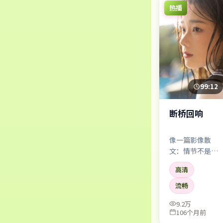
热播
99:12
断桥回响
像一篇影像散
文：情节不是唯
一主角，情绪与
高清
氛围同样占据叙
事权。适合深夜
流畅
独自观看。
9.2万
106个月前