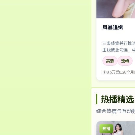
风暴追缉
三条线索并行推
主线彼此勾连，
穿天花板。
高清
流畅
8.6万
128个月
热播精选
综合热度与互动
热播